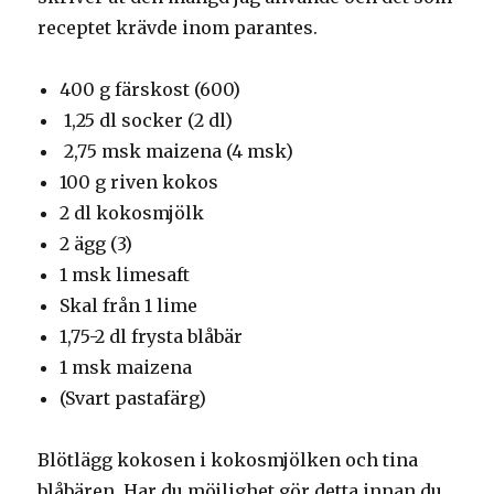
receptet krävde inom parantes.
400 g färskost (600)
1,25 dl socker (2 dl)
2,75 msk maizena (4 msk)
100 g riven kokos
2 dl kokosmjölk
2 ägg (3)
1 msk limesaft
Skal från 1 lime
1,75-2 dl frysta blåbär
1 msk maizena
(Svart pastafärg)
Blötlägg kokosen i kokosmjölken och tina
blåbären. Har du möjlighet gör detta innan du