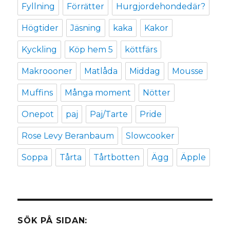
Fyllning
Förrätter
Hurgjordehondedär?
Högtider
Jäsning
kaka
Kakor
Kyckling
Köp hem 5
köttfärs
Makroooner
Matlåda
Middag
Mousse
Muffins
Många moment
Nötter
Onepot
paj
Paj/Tarte
Pride
Rose Levy Beranbaum
Slowcooker
Soppa
Tårta
Tårtbotten
Ägg
Äpple
SÖK PÅ SIDAN: