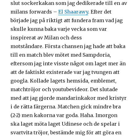
slut sockerkakan som jag dedikerade till en av
milans forwards –
El Shaarawy
. Efter det
började jag på riktigt att fundera fram vad jag
skulle kunna baka varje vecka som var
inspirerat av Milan och dess
motståndare. Första chansen jag hade att baka
till en match blev mötet med Sampdoria,
eftersom jag inte visste något om laget mer än
att de faktiskt existerade var jag tvungen att
googla. Kollade lagets hemsida, emblemet,
matchtröjor och youtubevideor. Det slutade
med att jag gjorde mandarinkakor med kristyr
i de rätta färgerna. Matchen gick mindre bra
(2-2) men kakorna var goda. Haha. Imorgon
ska laget möta laget Udinese och de spelar i
svartvita tröjor, bestämde mig för att göra en