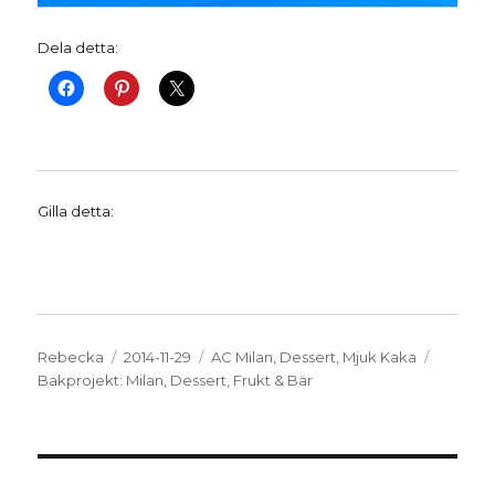
Dela detta:
Gilla detta:
Författare
Publicerat
Kategorier
Etikette
Rebecka
2014-11-29
AC Milan
,
Dessert
,
Mjuk Kaka
den
Bakprojekt: Milan
,
Dessert
,
Frukt & Bär