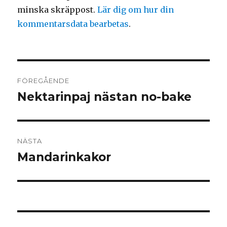
minska skräppost.
Lär dig om hur din
kommentarsdata bearbetas
.
Inläggsnavigering
FÖREGÅENDE
Nektarinpaj nästan no-bake
Föregående
inlägg:
NÄSTA
Mandarinkakor
Nästa
inlägg: