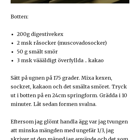
Botten:
200g digestivekex
2 msk råsocker (muscovadosocker)
50 g smält smör
3 msk väääldigt överfyllda .. kakao
Sätt på ugnen på 175 grader. Mixa kexen,
sockret, kakaon och det smälta smöret. Tryck
ut i botten på en 24cm springform. Grädda i 10
minuter. Låt sedan formen svalna.
Eftersom jag glömt handla ägg var jag tvungen
att minska mängden med ungefär 1/3, jag
skriver ut den mängd jag använde och det som