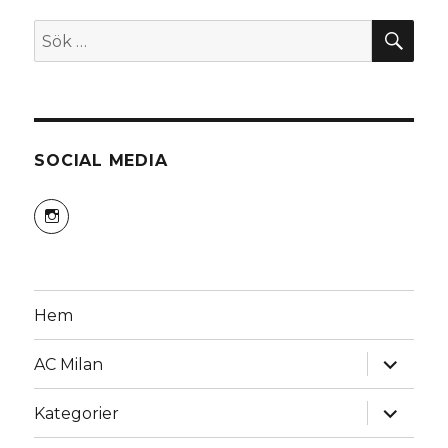
SÖ
Sök
efter:
SOCIAL MEDIA
Visa
himeko81s
profil
på
Instagram
Hem
expande
AC Milan
underm
expande
Kategorier
underm