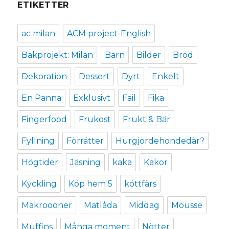
ETIKETTER
ac milan
ACM project-English
Bakprojekt: Milan
Barn
Bilder
Bröd
Dekoration
Dessert
Dyrt
Enkelt
En Panna
Exklusivt
Fail
Fika
Fingerfood
Frukost
Frukt & Bär
Fyllning
Förrätter
Hurgjordehondedär?
Högtider
Jäsning
kaka
Kakor
Kyckling
Köp hem 5
köttfärs
Makroooner
Matlåda
Middag
Mousse
Muffins
Många moment
Nötter