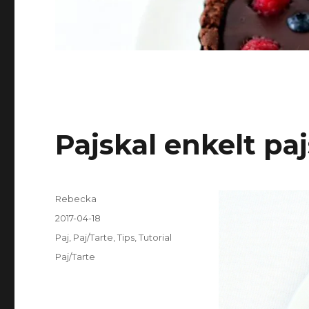
Pajskal enkelt pa
Författare
Rebecka
Publicerat
2017-04-18
den
Kategorier
Paj
,
Paj/Tarte
,
Tips
,
Tutorial
Etiketter
Paj/Tarte