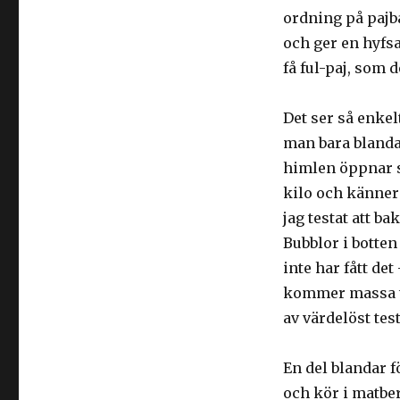
ordning på pajba
och ger en hyfsa
få ful-paj, som 
Det ser så enkelt
man bara blandar
himlen öppnar s
kilo och känner 
jag testat att ba
Bubblor i botten 
inte har fått det
kommer massa tip
av värdelöst tes
En del blandar f
och kör i matbe