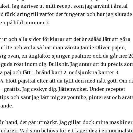
ket. Jag skriver ut mitt recept som jag använt i åratal
d förklaring till varför det fungerar och hur jag slutade
den på bild nummer 2.
 ut och alla sidor förklarar att det är såååå lätt att göra
 lite och voila så har man värsta Jamie Oliver pajen,
ig ovan, en änglakör sjunger psalmer och du går ner 2
guds röst inom dig. Bullshit. Jag antar att du precis so
ka paj och fått 1. bränd kant 2. nedsjunkna kanter 3.
4. blött pajskal efter att du fyllt den med nått gott. Om d
 – grattis. Jag avskyr dig. Jättemycket. Under receptet
s och sånt jag lärt mig av youtube, pinterest och årat
tande.
ör hand, det går utmärkt. Jag gillar dock mina maskiner
redaren. Vad som behövs för ett lager deg i en normalst