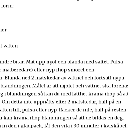
 form:
mör
t vatten
ndre bitar. Mät upp mjöl och blanda med saltet. Pulsa
 matberedare) eller nyp ihop smöret och
. Blanda ned 2 matskedar av vattnet och fortsätt nypa
 blandningen. Målet är att mjölet och vattnet ska förena
ag i blandningen så kan du med lätthet krama ihop så at
. Om detta inte uppnåtts efter 2 matskedar, häll på en
ten till, pulsa eller nyp. Räcker de inte, häll på resten
du kan krama ihop blandningen så att de bildas en deg,
 in den i gladpack, låt den vila i 30 minuter i kylskåpet.