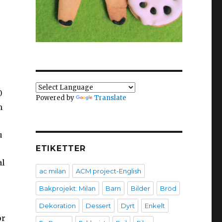
0
Powered by
Translate
m
u
ETIKETTER
al
ac milan
ACM project-English
Bakprojekt: Milan
Barn
Bilder
Bröd
Dekoration
Dessert
Dyrt
Enkelt
or