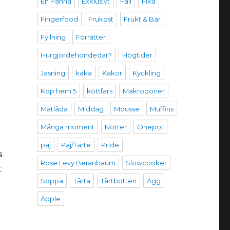
En Panna
Exklusivt
Fail
Fika
Fingerfood
Frukost
Frukt & Bär
Fyllning
Förrätter
Hurgjordehondedär?
Högtider
Jäsning
kaka
Kakor
Kyckling
Köp hem 5
köttfärs
Makroooner
Matlåda
Middag
Mousse
Muffins
Många moment
Nötter
Onepot
paj
Paj/Tarte
Pride
s
Rose Levy Beranbaum
Slowcooker
t
Soppa
Tårta
Tårtbotten
Ägg
Äpple