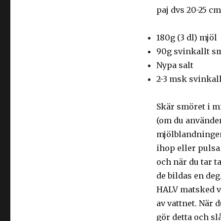
paj dvs 20-25 cm
180g (3 dl) mjöl
90g svinkallt s
Nypa salt
2-3 msk svinkall
Skär smöret i mi
(om du använder
mjölblandningen
ihop eller pulsa
och när du tar t
de bildas en deg
HALV matsked vat
av vattnet. När 
gör detta och slå