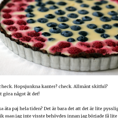
check. Hopsjunkna kanter? check. Allmänt skitful?
tt göra något åt det!
ka
äta paj hela tiden? Det är bara det att det är lite pyssli
nik
man
jag inte visste behövdes innan jag började få lite