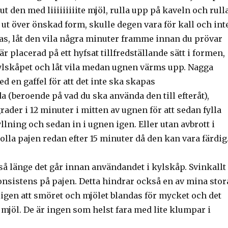
ut den med liiiiiiiiite mjöl, rulla upp på kaveln och rull
 ut över önskad form, skulle degen vara för kall och int
vlas, låt den vila några minuter framme innan du prövar
är placerad på ett hyfsat tillfredställande sätt i formen,
kylskåpet och låt vila medan ugnen värms upp. Nagga
ed en gaffel för att det inte ska skapas
da (beroende på vad du ska använda den till efteråt),
rader i 12 minuter i mitten av ugnen för att sedan fylla
llning och sedan in i ugnen igen. Eller utan avbrott i
olla pajen redan efter 15 minuter då den kan vara färdig
så länge det går innan användandet i kylskåp. Svinkallt
onsistens på pajen. Detta hindrar också en av mina stor
ligen att smöret och mjölet blandas för mycket och det
t mjöl. De är ingen som helst fara med lite klumpar i