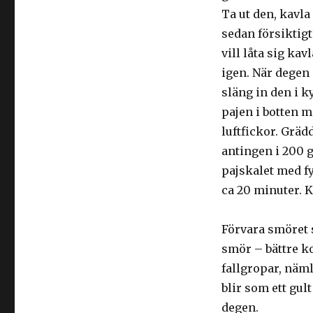
Ta ut den, kavla 
sedan försiktigt
vill låta sig ka
igen. När degen 
släng in den i 
pajen i botten m
luftfickor. Gräd
antingen i 200 g
pajskalet med fy
ca 20 minuter. K
Förvara smöret 
smör – bättre k
fallgropar, näm
blir som ett gul
degen.