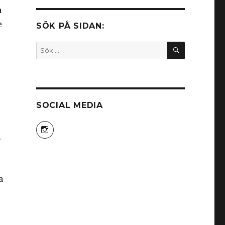
a
e
SÖK PÅ SIDAN:
SÖK
Sök
efter:
SOCIAL MEDIA
Visa
himeko81s
.
profil
på
Instagram
a