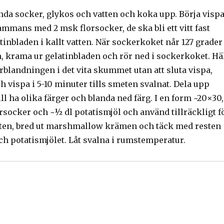
anda socker, glykos och vatten och koka upp. Börja visp
ammans med 2 msk florsocker, de ska bli ett vitt fast
inbladen i kallt vatten. När sockerkoket når 127 grader
n, krama ur gelatinbladen och rör ned i sockerkoket. Hä
blandningen i det vita skummet utan att sluta vispa,
h vispa i 5-10 minuter tills smeten svalnat. Dela upp
l ha olika färger och blanda ned färg. I en form ~20×30,
rsocker och ~½ dl potatismjöl och använd tillräckligt f
otten, bred ut marshmallow krämen och täck med resten
ch potatismjölet. Låt svalna i rumstemperatur.