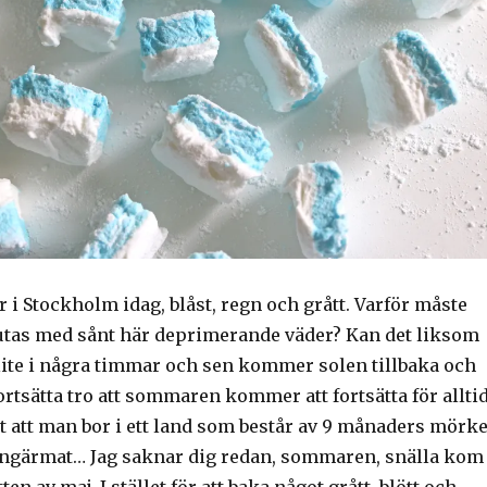
r i Stockholm idag, blåst, regn och grått. Varför måste
tas med sånt här deprimerande väder? Kan det liksom
 lite i några timmar och sen kommer solen tillbaka och
rtsätta tro att sommaren kommer att fortsätta för allti
 att man bor i ett land som består av 9 månaders mörke
ångärmat… Jag saknar dig redan, sommaren, snälla kom