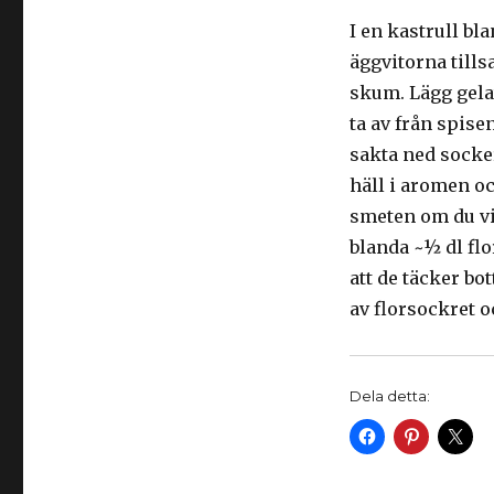
I en kastrull bl
äggvitorna tills
skum. Lägg gelat
ta av från spise
sakta ned socker
häll i aromen oc
smeten om du vil
blanda ~½ dl flo
att de täcker b
av florsockret o
Dela detta: