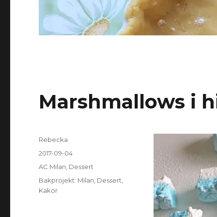
Marshmallows i h
Författare
Rebecka
Publicerat
2017-09-04
den
Kategorier
AC Milan
,
Dessert
Etiketter
Bakprojekt: Milan
,
Dessert
,
Kakor