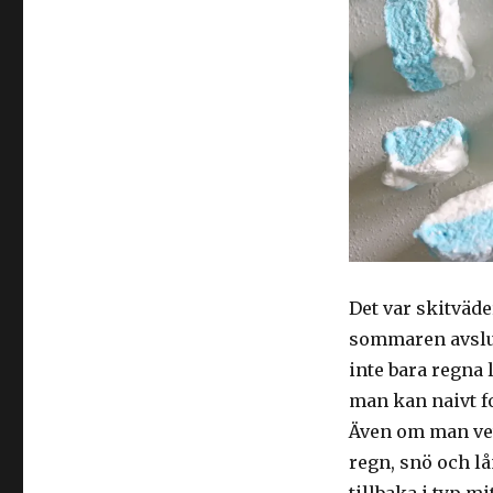
Det var skitväde
sommaren avslu
inte bara regna
man kan naivt fo
Även om man vet
regn, snö och l