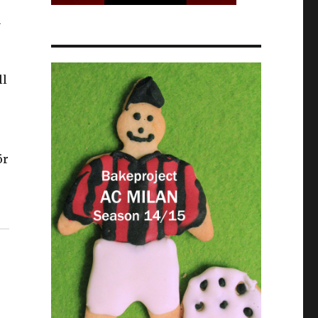
a
ll
ör