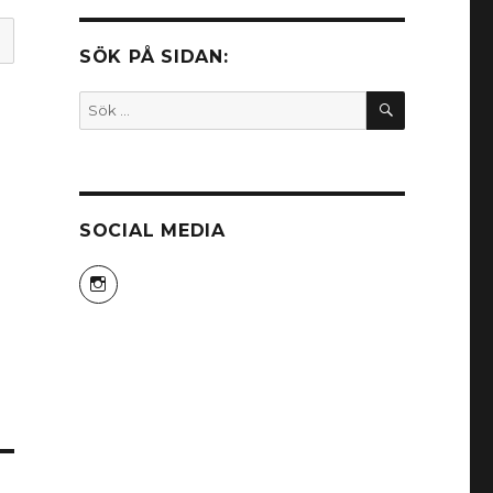
SÖK PÅ SIDAN:
SÖK
Sök
efter:
SOCIAL MEDIA
Visa
himeko81s
profil
på
Instagram