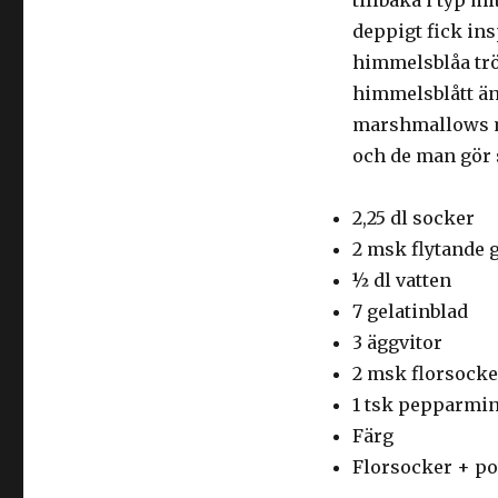
tillbaka i typ mi
deppigt fick in
himmelsblåa tröjo
himmelsblått än
marshmallows me
och de man gör s
2,25 dl socker
2 msk flytande 
½ dl vatten
7 gelatinblad
3 äggvitor
2 msk florsocke
1 tsk pepparmi
Färg
Florsocker + po