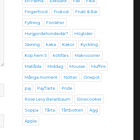
En Panna
Exklusivt
Fail
Fika
Fingerfood
Frukost
Frukt & Bär
Fyllning
Förrätter
Hurgjordehondedär?
Högtider
Jäsning
kaka
Kakor
Kyckling
Köp hem 5
köttfärs
Makroooner
Matlåda
Middag
Mousse
Muffins
Många moment
Nötter
Onepot
paj
Paj/Tarte
Pride
Rose Levy Beranbaum
Slowcooker
Soppa
Tårta
Tårtbotten
Ägg
Äpple