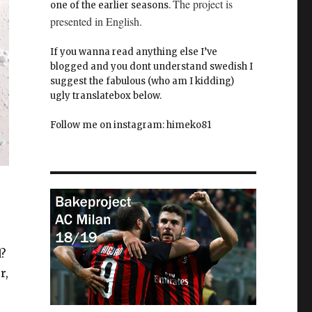
The project is
one of the earlier seasons.
presented in English.
If you wanna read anything else I’ve
blogged and you dont understand swedish I
suggest the fabulous (who am I kidding)
ugly translatebox below.
Follow me on instagram: himeko81
d?
r,