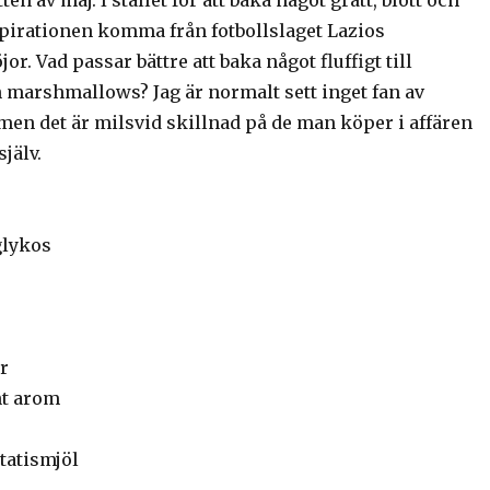
tten av maj. I stället för att baka något grått, blött och
spirationen komma från fotbollslaget Lazios
r. Vad passar bättre att baka något fluffigt till
 marshmallows? Jag är normalt sett inget fan av
n det är milsvid skillnad på de man köper i affären
jälv.
glykos
r
nt arom
tatismjöl