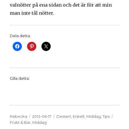
valnötter på ena sidan och det är för att min
man inte tål nötter.
Dela detta:
Gilla detta:
Författare
Publicerat
Kategorier
Etikett
Rebecka
2013-06-17
Dessert
,
Enkelt
,
Middag
,
Tips
den
Frukt & Bär
,
Middag