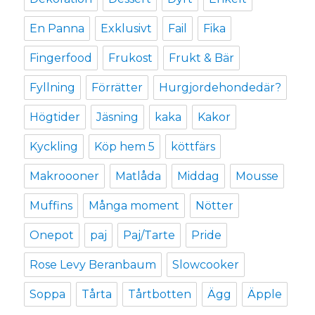
En Panna
Exklusivt
Fail
Fika
Fingerfood
Frukost
Frukt & Bär
Fyllning
Förrätter
Hurgjordehondedär?
Högtider
Jäsning
kaka
Kakor
Kyckling
Köp hem 5
köttfärs
Makroooner
Matlåda
Middag
Mousse
Muffins
Många moment
Nötter
Onepot
paj
Paj/Tarte
Pride
Rose Levy Beranbaum
Slowcooker
Soppa
Tårta
Tårtbotten
Ägg
Äpple