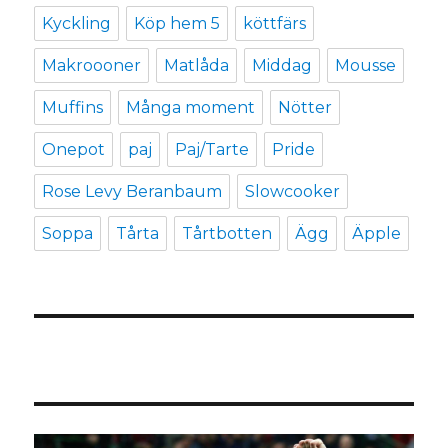
Kyckling
Köp hem 5
köttfärs
Makroooner
Matlåda
Middag
Mousse
Muffins
Många moment
Nötter
Onepot
paj
Paj/Tarte
Pride
Rose Levy Beranbaum
Slowcooker
Soppa
Tårta
Tårtbotten
Ägg
Äpple