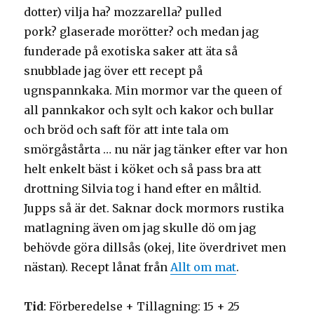
dotter) vilja ha? mozzarella? pulled
pork? glaserade morötter? och medan jag
funderade på exotiska saker att äta så
snubblade jag över ett recept på
ugnspannkaka. Min mormor var the queen of
all pannkakor och sylt och kakor och bullar
och bröd och saft för att inte tala om
smörgåstårta … nu när jag tänker efter var hon
helt enkelt bäst i köket och så pass bra att
drottning Silvia tog i hand efter en måltid.
Jupps så är det. Saknar dock mormors rustika
matlagning även om jag skulle dö om jag
behövde göra dillsås (okej, lite överdrivet men
nästan). Recept lånat från
Allt om mat
.
Tid
: Förberedelse + Tillagning: 15 + 25