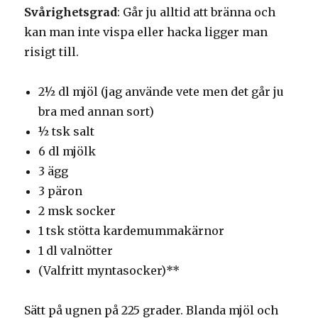
Svårighetsgrad
: Går ju alltid att bränna och
kan man inte vispa eller hacka ligger man
risigt till.
2½ dl mjöl (jag använde vete men det går ju
bra med annan sort)
½ tsk salt
6 dl mjölk
3 ägg
3 päron
2 msk socker
1 tsk stötta kardemummakärnor
1 dl valnötter
(Valfritt myntasocker)**
Sätt på ugnen på 225 grader. Blanda mjöl och