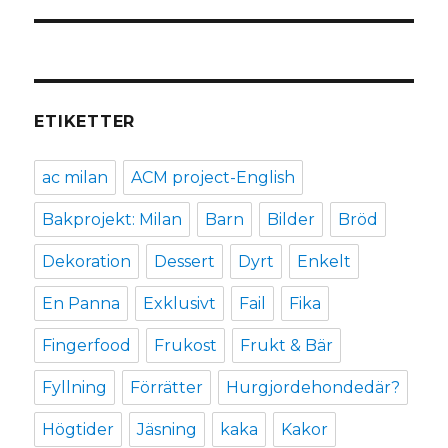
inlägg:
ETIKETTER
ac milan
ACM project-English
Bakprojekt: Milan
Barn
Bilder
Bröd
Dekoration
Dessert
Dyrt
Enkelt
En Panna
Exklusivt
Fail
Fika
Fingerfood
Frukost
Frukt & Bär
Fyllning
Förrätter
Hurgjordehondedär?
Högtider
Jäsning
kaka
Kakor