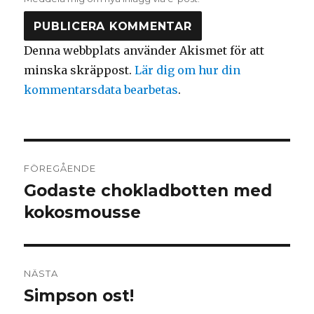
Denna webbplats använder Akismet för att
minska skräppost.
Lär dig om hur din
kommentarsdata bearbetas
.
Inläggsnavigering
FÖREGÅENDE
Godaste chokladbotten med
Föregående
inlägg:
kokosmousse
NÄSTA
Simpson ost!
Nästa