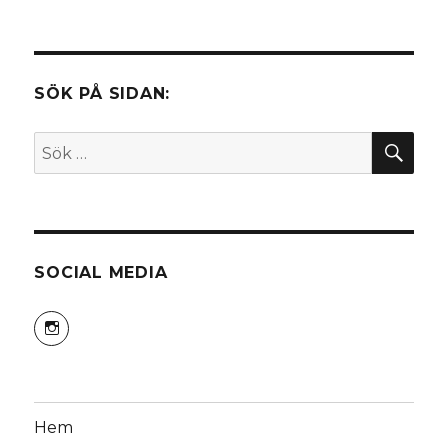
SÖK PÅ SIDAN:
SÖ
Sök
efter:
SOCIAL MEDIA
Visa
himeko81s
profil
på
Instagram
Hem