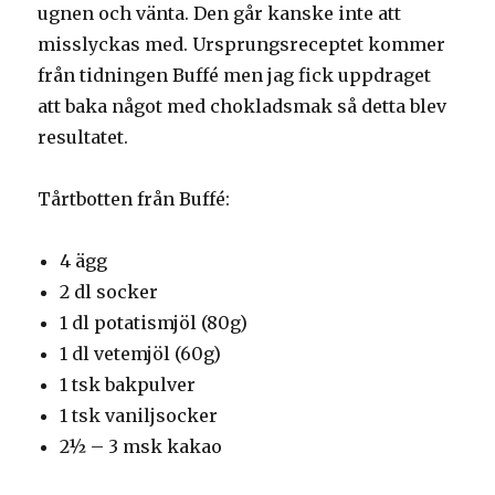
ugnen och vänta. Den går kanske inte att
misslyckas med. Ursprungsreceptet kommer
från tidningen Buffé men jag fick uppdraget
att baka något med chokladsmak så detta blev
resultatet.
Tårtbotten från Buffé:
4 ägg
2 dl socker
1 dl potatismjöl (80g)
1 dl vetemjöl (60g)
1 tsk bakpulver
1 tsk vaniljsocker
2½ – 3 msk kakao