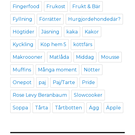
Fingerfood
Frukost
Frukt & Bär
Fyllning
Förrätter
Hurgjordehondedär?
Högtider
Jäsning
kaka
Kakor
Kyckling
Köp hem 5
köttfärs
Makroooner
Matlåda
Middag
Mousse
Muffins
Många moment
Nötter
Onepot
paj
Paj/Tarte
Pride
Rose Levy Beranbaum
Slowcooker
Soppa
Tårta
Tårtbotten
Ägg
Äpple