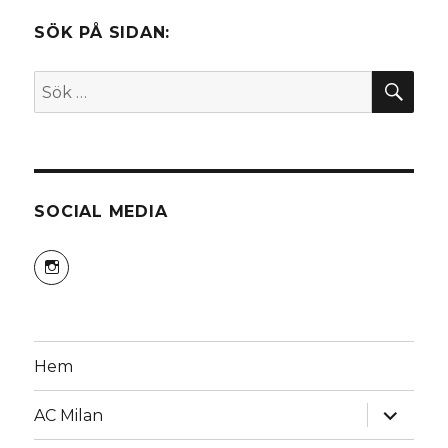
SÖK PÅ SIDAN:
SÖ
Sök
efter:
SOCIAL MEDIA
Visa
himeko81s
profil
på
Instagram
Hem
expande
AC Milan
underm