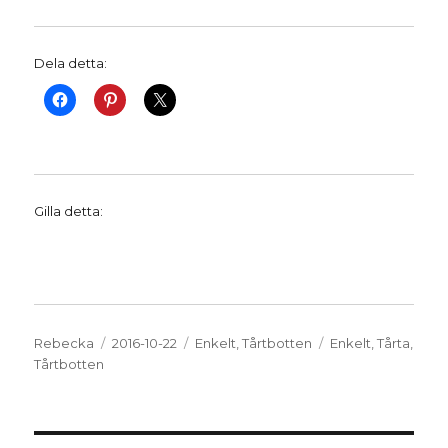
Dela detta:
Gilla detta:
Författare
Publicerat
Kategorier
Etiketter
Rebecka
2016-10-22
Enkelt
,
Tårtbotten
Enkelt
,
Tårta
,
den
Tårtbotten