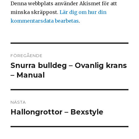
Denna webbplats använder Akismet för att
minska skräppost.
Lär dig om hur din
kommentarsdata bearbetas
.
Inläggsnavigering
FÖREGÅENDE
Snurra bulldeg – Ovanlig krans
Föregående
inlägg:
– Manual
NÄSTA
Hallongrottor – Bexstyle
Nästa
inlägg: