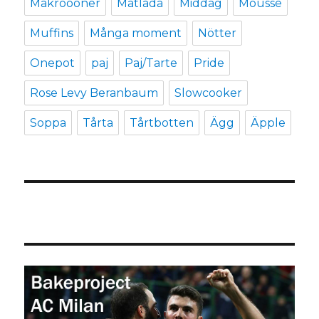
Makroooner
Matlåda
Middag
Mousse
Muffins
Många moment
Nötter
Onepot
paj
Paj/Tarte
Pride
Rose Levy Beranbaum
Slowcooker
Soppa
Tårta
Tårtbotten
Ägg
Äpple