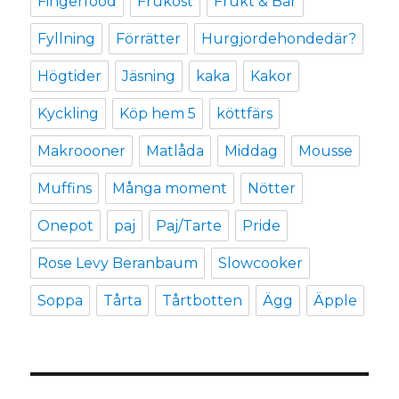
Fingerfood
Frukost
Frukt & Bär
Fyllning
Förrätter
Hurgjordehondedär?
Högtider
Jäsning
kaka
Kakor
Kyckling
Köp hem 5
köttfärs
Makroooner
Matlåda
Middag
Mousse
Muffins
Många moment
Nötter
Onepot
paj
Paj/Tarte
Pride
Rose Levy Beranbaum
Slowcooker
Soppa
Tårta
Tårtbotten
Ägg
Äpple