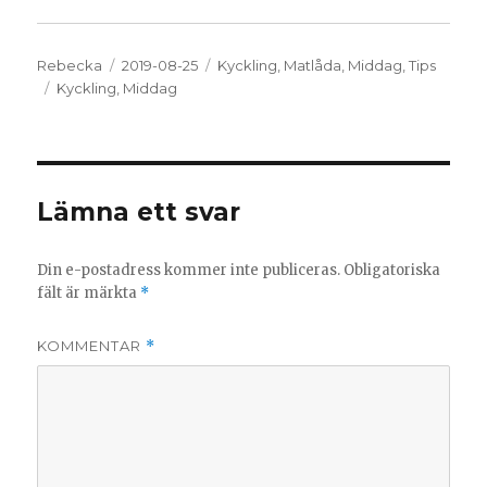
Författare
Publicerat
Kategorier
Rebecka
2019-08-25
Kyckling
,
Matlåda
,
Middag
,
Tips
Etiketter
den
Kyckling
,
Middag
Lämna ett svar
Din e-postadress kommer inte publiceras.
Obligatoriska
fält är märkta
*
KOMMENTAR
*