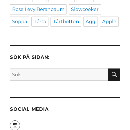
Rose Levy Beranbaum
Slowcooker
Soppa
Tårta
Tårtbotten
Ägg
Äpple
SÖK PÅ SIDAN:
SÖ
Sök
efter:
SOCIAL MEDIA
Visa
himeko81s