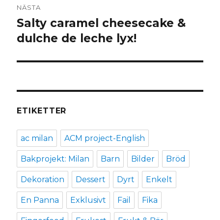
NÄSTA
Salty caramel cheesecake &
Nästa
inlägg:
dulche de leche lyx!
ETIKETTER
ac milan
ACM project-English
Bakprojekt: Milan
Barn
Bilder
Bröd
Dekoration
Dessert
Dyrt
Enkelt
En Panna
Exklusivt
Fail
Fika