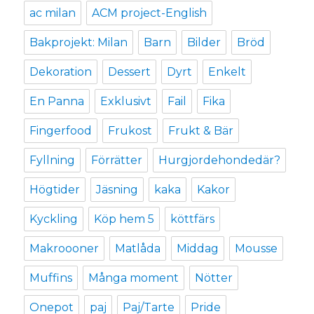
ac milan
ACM project-English
Bakprojekt: Milan
Barn
Bilder
Bröd
Dekoration
Dessert
Dyrt
Enkelt
En Panna
Exklusivt
Fail
Fika
Fingerfood
Frukost
Frukt & Bär
Fyllning
Förrätter
Hurgjordehondedär?
Högtider
Jäsning
kaka
Kakor
Kyckling
Köp hem 5
köttfärs
Makroooner
Matlåda
Middag
Mousse
Muffins
Många moment
Nötter
Onepot
paj
Paj/Tarte
Pride