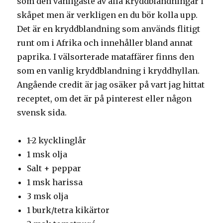
som den vanligaste av alla kryddblandningar i
skåpet men är verkligen en du bör kolla upp.
Det är en kryddblandning som används flitigt
runt om i Afrika och innehåller bland annat
paprika. I välsorterade mataffärer finns den
som en vanlig kryddblandning i kryddhyllan.
Angående credit är jag osäker på vart jag hittat
receptet, om det är på pinterest eller någon
svensk sida.
1-2 kycklinglår
1 msk olja
Salt + peppar
1 msk harissa
3 msk olja
1 burk/tetra kikärtor