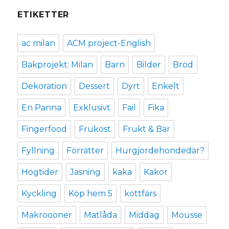
ETIKETTER
ac milan
ACM project-English
Bakprojekt: Milan
Barn
Bilder
Bröd
Dekoration
Dessert
Dyrt
Enkelt
En Panna
Exklusivt
Fail
Fika
Fingerfood
Frukost
Frukt & Bär
Fyllning
Förrätter
Hurgjordehondedär?
Högtider
Jäsning
kaka
Kakor
Kyckling
Köp hem 5
köttfärs
Makroooner
Matlåda
Middag
Mousse