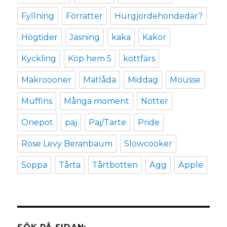
Fyllning
Förrätter
Hurgjordehondedär?
Högtider
Jäsning
kaka
Kakor
Kyckling
Köp hem 5
köttfärs
Makroooner
Matlåda
Middag
Mousse
Muffins
Många moment
Nötter
Onepot
paj
Paj/Tarte
Pride
Rose Levy Beranbaum
Slowcooker
Soppa
Tårta
Tårtbotten
Ägg
Äpple