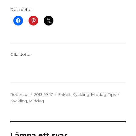
Dela detta:
Gilla detta:
Författare
Publicerat
Kategorier
Etikett
Rebecka
2013-10-17
Enkelt
,
Kyckling
,
Middag
,
Tips
den
Kyckling
,
Middag
Lämna ett svar