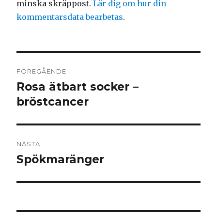
minska skräppost.
Lär dig om hur din
kommentarsdata bearbetas
.
Inläggsnavigering
FÖREGÅENDE
Rosa ätbart socker –
Föregående
inlägg:
bröstcancer
NÄSTA
Spökmaränger
Nästa
inlägg: